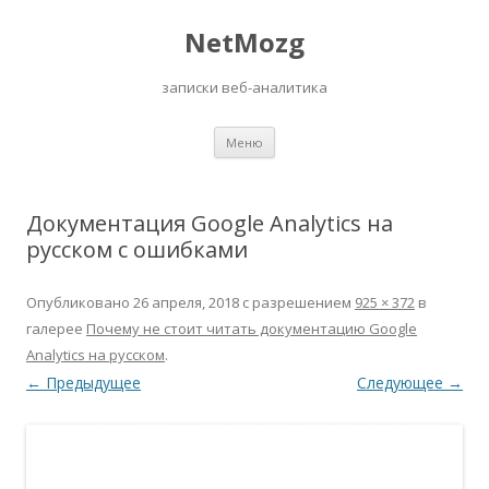
NetMozg
записки веб-аналитика
Перейти
Меню
к
содержимому
Документация Google Analytics на
русском с ошибками
Опубликовано
26 апреля, 2018
с разрешением
925 × 372
в
галерее
Почему не стоит читать документацию Google
Analytics на русском
.
← Предыдущее
Следующее →