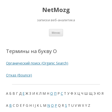
NetMozg
записки веб-аналитика
Перейти
Меню
к
содержимому
Термины на букву О
Органический поиск (Organic Search)
Отказ (Bounce)
А
Б
В
Г
Д
Е
Ж
З
И
К
Л
М
Н
О
П
Р
С
Т
У
Ф
Х
Ц
Ч
Ш
Щ
Э
Ю
Я
A
B
C
D
E
F
G
H
I
J
K
L
M
N
O
P
Q
R
S
T
U
V
W
X
Y
Z