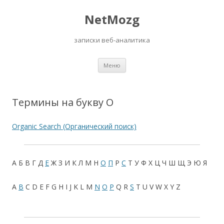
NetMozg
записки веб-аналитика
Перейти
Меню
к
содержимому
Термины на букву O
Organic Search (Органический поиск)
А
Б
В
Г
Д
Е
Ж
З
И
К
Л
М
Н
О
П
Р
С
Т
У
Ф
Х
Ц
Ч
Ш
Щ
Э
Ю
Я
A
B
C
D
E
F
G
H
I
J
K
L
M
N
O
P
Q
R
S
T
U
V
W
X
Y
Z